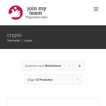
Zum
Inhalt
springen
crypto
Startseite
|
crypto
Sortieren nach
Beliebtheit
Zeige
12 Produkte