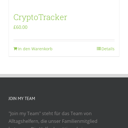
CryptoTracker
£
60.00
In den Warenkorb
Details
JOIN MY TEAM
"Join my Team" steht für das Team von
Alltagshelfern, die unser Familienmitglied