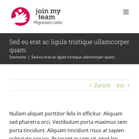
Zum
Inhalt
springen
Sed eu erat ac ligula tristique ullamcorper
quam.
Startseite
|
Sed eu erat ac ligula tristique ullamcorper quam.
Zurück
Vor
Nullam aliquet porttitor felis in efficitur. Aliquam
sed pharetra orci. Vestibulum porta maximus sem
porta tincidunt. Aliquam tincidunt risus at sapien
vulputate ornare. Praesent in sem sit amet leo