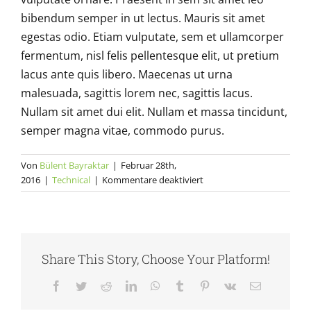
bibendum semper in ut lectus. Mauris sit amet
egestas odio. Etiam vulputate, sem et ullamcorper
fermentum, nisl felis pellentesque elit, ut pretium
lacus ante quis libero. Maecenas ut urna
malesuada, sagittis lorem nec, sagittis lacus.
Nullam sit amet dui elit. Nullam et massa tincidunt,
semper magna vitae, commodo purus.
Von
Bülent Bayraktar
|
Februar 28th,
für
2016
|
Technical
|
Kommentare deaktiviert
Sed
eu
erat
ac
ligula
Share This Story, Choose Your Platform!
tristique
ullamcorper
Facebook
Twitter
Reddit
LinkedIn
WhatsApp
Tumblr
Pinterest
Vk
E-
quam.
Mail