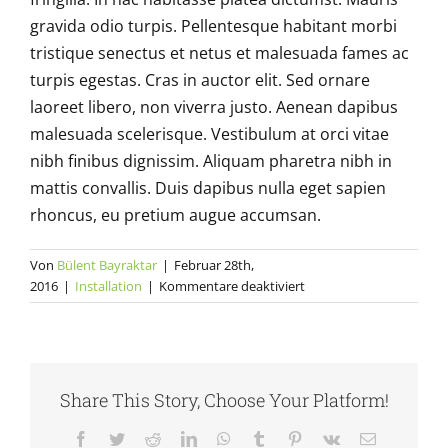
gravida odio turpis. Pellentesque habitant morbi
tristique senectus et netus et malesuada fames ac
turpis egestas. Cras in auctor elit. Sed ornare
laoreet libero, non viverra justo. Aenean dapibus
malesuada scelerisque. Vestibulum at orci vitae
nibh finibus dignissim. Aliquam pharetra nibh in
mattis convallis. Duis dapibus nulla eget sapien
rhoncus, eu pretium augue accumsan.
Von
Bülent Bayraktar
|
Februar 28th,
für
2016
|
Installation
|
Kommentare deaktiviert
Vestibulum
et
neque
interdum
euismod
Share This Story, Choose Your Platform!
velit
commodo.
Facebook
Twitter
Reddit
LinkedIn
WhatsApp
Tumblr
Pinterest
Vk
E-