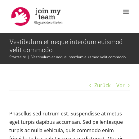
Zum
Inhalt
springen
Vestibulum et neque interdum euismod
velit commodo.
Startseite
|
Vestibulum et neque interdum euismod velit commodo.
Zurück
Vor
Phasellus sed rutrum est. Suspendisse at metus
eget turpis dapibus accumsan. Sed pellentesque
turpis ac nulla vehicula, quis commodo enim
fringilla. In hac habitasse platea dictumst. Mauris