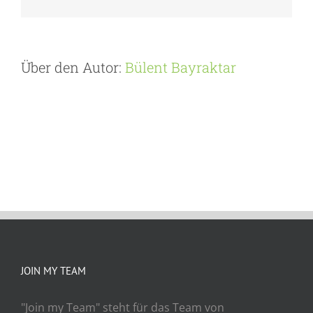
Mail
Über den Autor:
Bülent Bayraktar
JOIN MY TEAM
"Join my Team" steht für das Team von