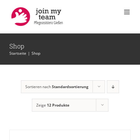
Zum
Inhalt
springen
Shop
Startseite
|
Shop
Sortieren nach
Standardsortierung
Zeige
12 Produkte