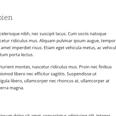
pien
 scelerisque nibh, nec suscipit lacus. Cum sociis natoque
cetur ridiculus mus. Aliquam pulvinar ipsum augue, tempor
 amet imperdiet risus. Etiam eget vehicula metus, ac vehicu
tum porta lectus.
turient montes, nascetur ridiculus mus. Proin nec finibus
smod libero nec efficitur sagittis. Suspendisse ut
igula libero, ullamcorper nec rhoncus at, ullamcorper at
iverra magna.
ipsum dolor sit amet, consectetur adipiscing elit. Integer