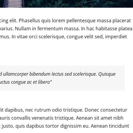
ing elit. Phasellus quis lorem pellentesque massa placerat
 varius. Nullam in fermentum massa. In hac habitasse platea
s. In vitae orci scelerisque, congue velit sed, imperdiet
d ullamcorper bibendum lectus sed scelerisque. Quisque
uctus congue ac et libero“
lit dapibus, nec rutrum odio tristique. Donec consectetur
uris convallis venenatis tristique. Aenean sit amet nibh
t justo, quis dapibus tortor dignissim eu. Aenean tincidunt