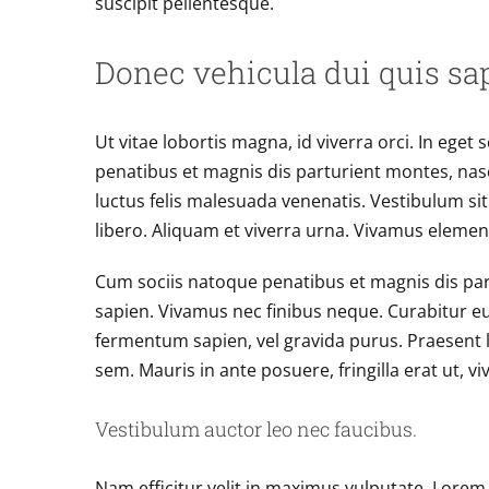
suscipit pellentesque.
Donec vehicula dui quis sa
Ut vitae lobortis magna, id viverra orci. In eget
penatibus et magnis dis parturient montes, nas
luctus felis malesuada venenatis. Vestibulum sit
libero. Aliquam et viverra urna. Vivamus elemen
Cum sociis natoque penatibus et magnis dis par
sapien. Vivamus nec finibus neque. Curabitur eui
fermentum sapien, vel gravida purus. Praesent l
sem. Mauris in ante posuere, fringilla erat ut, v
Vestibulum auctor leo nec faucibus.
Nam efficitur velit in maximus vulputate. Lorem 