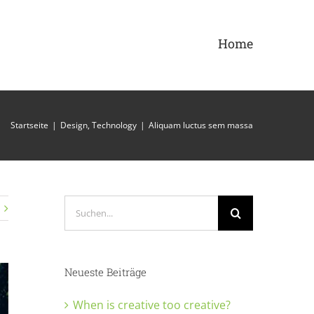
Home
Startseite
|
Design
,
Technology
|
Aliquam luctus sem massa
Suche
nach:
Neueste Beiträge
When is creative too creative?