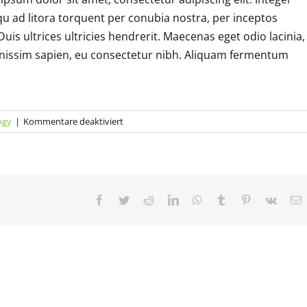
qu ad litora torquent per conubia nostra, per inceptos
uis ultrices ultricies hendrerit. Maecenas eget odio lacinia,
dignissim sapien, eu consectetur nibh. Aliquam fermentum
für
ogy
|
Kommentare deaktiviert
Aliquam
luctus
sem
massa
Facebook
Twitter
Reddit
LinkedIn
WhatsApp
Tumblr
Pinterest
Vk
E
M