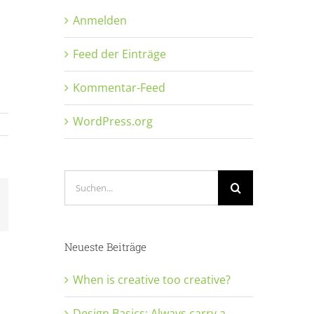
Anmelden
Feed der Einträge
Kommentar-Feed
WordPress.org
Suche
nach:
-
ail
Neueste Beiträge
When is creative too creative?
Design Basics: Always carry a