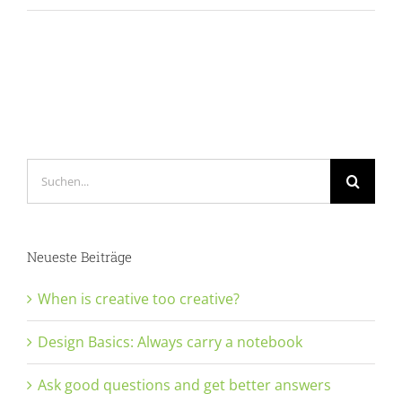
neque
sapien
pharetra
Suche
nach:
Neueste Beiträge
When is creative too creative?
Design Basics: Always carry a notebook
Ask good questions and get better answers