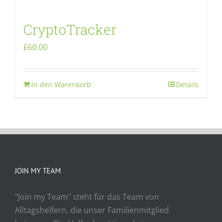
CryptoTracker
£
60.00
In den Warenkorb
Details
JOIN MY TEAM
"Join my Team" steht für das Team von
Alltagshelfern, die unser Familienmitglied