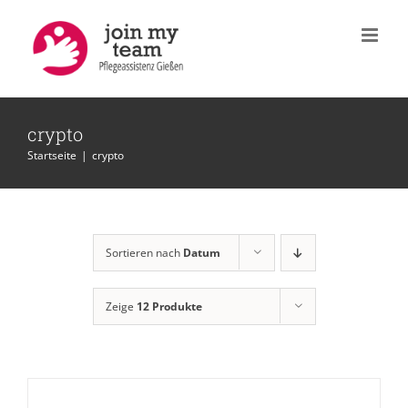
Zum
Inhalt
springen
crypto
Startseite
|
crypto
Sortieren nach
Datum
Zeige
12 Produkte