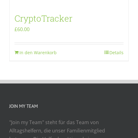
CryptoTracker
£
60.00
In den Warenkorb
Details
JOIN MY TEAM
"Join my Team" steht für das Team von
Alltagshelfern, die unser Familienmitglied